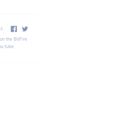
RE:
on the BitFire
ou tube