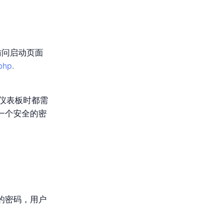
过访问启动页面
.php
.
re仪表板时都需
一个安全的密
的密码，用户