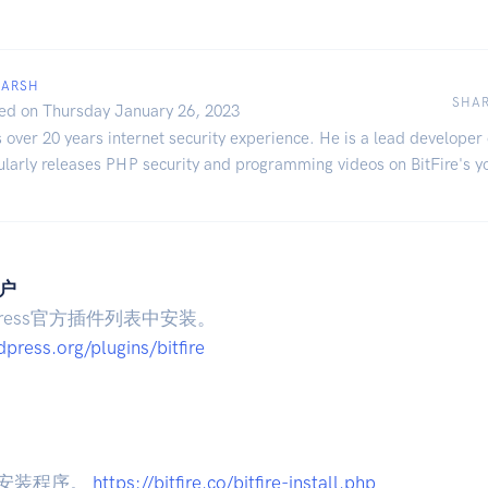
MARSH
SHA
ed on Thursday January 26, 2023
over 20 years internet security experience. He is a lead developer 
ularly releases PHP security and programming videos on BitFire's y
用户
Press官方插件列表中安装。
ress.org/plugins/bitfire
P安装程序。
https://bitfire.co/bitfire-install.php