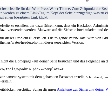
Schwachstelle für das WordPress Water Theme. Zum Zeitpunkt der Erstel
en werden zu einem Link-Tag im
Kopf
der Seite hinzugefügt, was zu ei
uf einen bösartigen Link klickt.
elseite zu erstellen, der dazu führen kann, dass ein Backdoor-Administ
dazu verwendet werden, Malware auf die Zielseite hochzuladen und den 
r dieses Problem zu erstellen. Die folgende Patch-Datei wird von BitF
themes/water/header.php mit dieser gepatchten Version.
g (nicht die Homepage) auf deiner Seite besuchen und das Folgende an
utzer namens
system
mit dem
gehackten
Passwort erstellt.
Achte darauf, da
erstellt.
eitslücken geschützt. Schau dir unser
Anleitung zur Sicherung deiner 