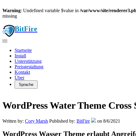
Warning
: Undefined variable $value in
/var/www/site/renderer3.p
missing
BitFire
Startseite
Install
Unterstützung
Preisgestaltung
Kontakt
Über
Sprache
WordPress Water Theme Cross Si
Written by:
Cory Marsh
Published by:
BitFire
on
8/6/2021
WordPress Wasser Theme erlaubt Angreife