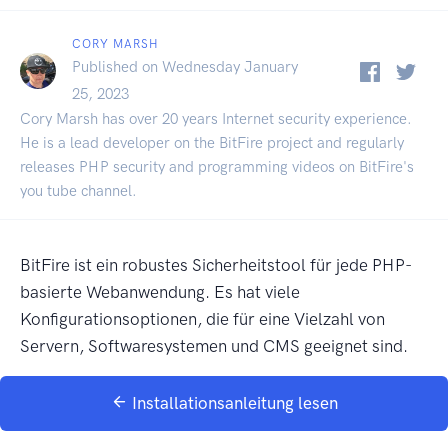
CORY MARSH
Published on Wednesday January
25, 2023
Cory Marsh has over 20 years Internet security experience.
He is a lead developer on the BitFire project and regularly
releases PHP security and programming videos on BitFire's
you tube channel.
BitFire ist ein robustes Sicherheitstool für jede PHP-
basierte Webanwendung. Es hat viele
Konfigurationsoptionen, die für eine Vielzahl von
Servern, Softwaresystemen und CMS geeignet sind.
Installationsanleitung lesen