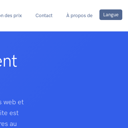
Langue
on des prix
Contact
À propos de
ent
s web et
ite est
res au