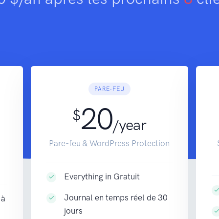
PARE-FEU
20
$
/year
Pare-feu & WordPress Protection
Everything in Gratuit
Journal en temps réel de 30
 à
jours