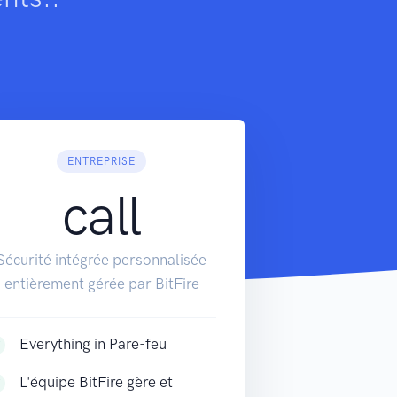
ENTREPRISE
call
Sécurité intégrée personnalisée
entièrement gérée par BitFire
Everything in Pare-feu
L'équipe BitFire gère et