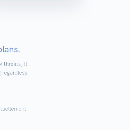
plans
.
 threats, it
g regardless
ctuellement