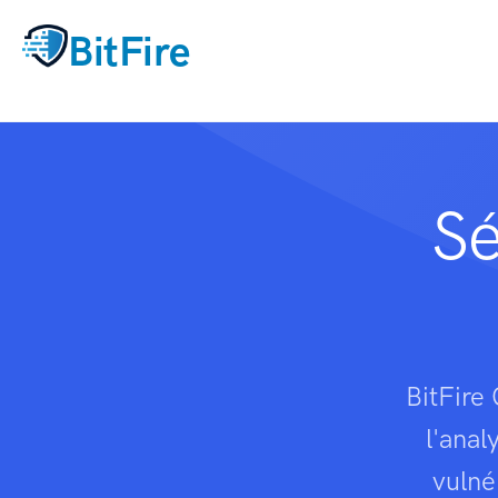
BitFire
Sé
BitFire
l'anal
vulné