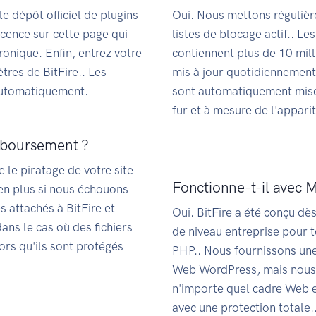
e dépôt officiel de plugins
Oui. Nous mettons régulièr
cence sur cette page qui
listes de blocage actif.. L
onique. Enfin, entrez votre
contiennent plus de 10 mil
tres de BitFire.. Les
mis à jour quotidiennement.
automatiquement.
sont automatiquement mises 
fur et à mesure de l'appari
emboursement ?
e le piratage de votre site
Fonctionne-t-il avec 
en plus si nous échouons
 attachés à BitFire et
Oui. BitFire a été conçu dè
ns le cas où des fichiers
de niveau entreprise pour
ors qu'ils sont protégés
PHP.. Nous fournissons une 
Web WordPress, mais nous
n'importe quel cadre Web
avec une protection totale.