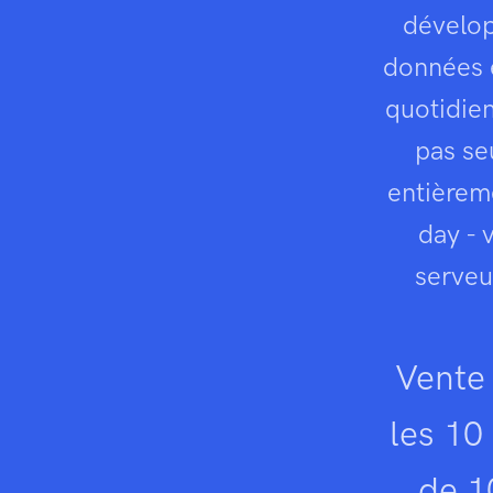
dévelop
données e
quotidien
pas se
entièrem
day - 
serveu
Vente
les 10
de 1