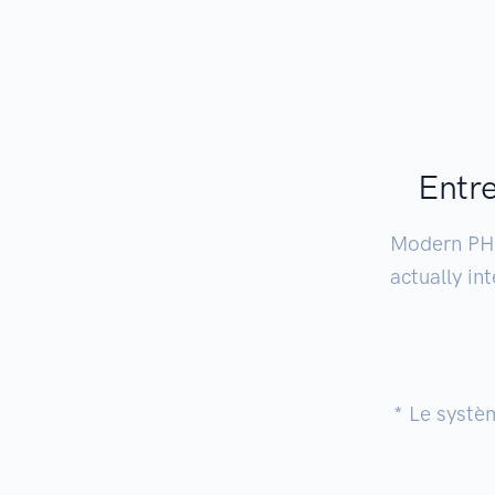
Entre
Modern PHP 
actually in
* Le systè