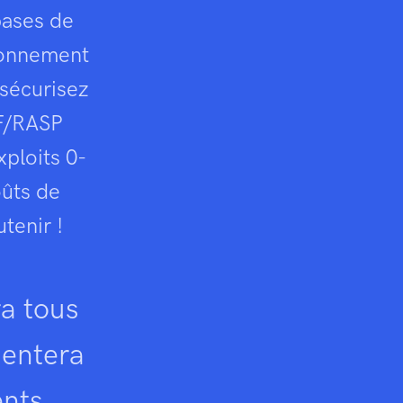
bases de
tionnement
 sécurisez
AF/RASP
ploits 0-
oûts de
tenir !
a tous
mentera
ents..